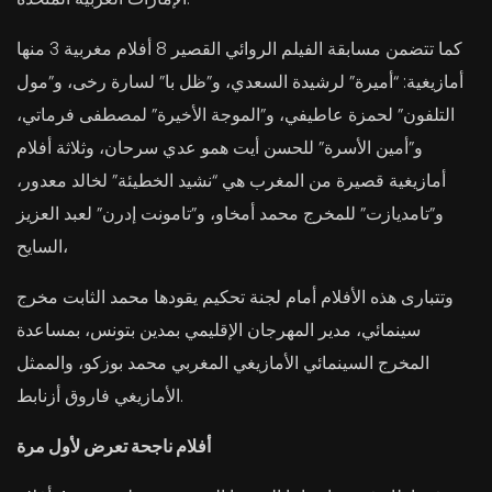
كما تتضمن مسابقة الفيلم الروائي القصير 8 أفلام مغربية 3 منها
أمازيغية: “أميرة” لرشيدة السعدي، و”ظل با” لسارة رخى، و”مول
التلفون” لحمزة عاطيفي، و”الموجة الأخيرة” لمصطفى فرماتي،
و”أمين الأسرة” للحسن أيت همو عدي سرحان، وثلاثة أفلام
أمازيغية قصيرة من المغرب هي “نشيد الخطيئة” لخالد معدور،
و”تامديازت” للمخرج محمد أمخاو، و”تامونت إدرن” لعبد العزيز
السايح،
وتتبارى هذه الأفلام أمام لجنة تحكيم يقودها محمد الثابت مخرج
سينمائي، مدير المهرجان الإقليمي بمدين بتونس، بمساعدة
المخرج السينمائي الأمازيغي المغربي محمد بوزكو، والممثل
الأمازيغي فاروق أزنابط.
أفلام ناجحة تعرض لأول مرة