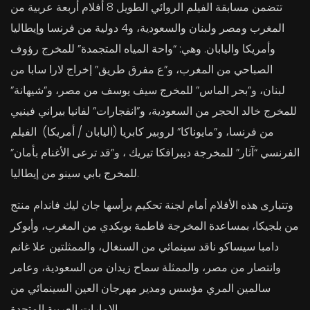
تتضمن مسابقة الفيلم الروائي الطويل 8 أفلام أربعة عربية من
المغرب ومصر ولبنان والسعودية، و4 دولية من فرنسا وإيطاليا
وأمريكا واليابان. وهي: “واحة المياه المتجمدة” للمخرج رؤوف
الصباحي من المغرب، و”ع مفرق طريق” إخراج لارا سابا من
لبنان، و”بحر الماس” للمخرج سيف يوسف من مصر، و”شيهانة”
للمخرج خالد الحجر من السعودية، و”انفجارات” لفانيا بيراني فينيي
من فرنسا، و”مايوناكا” لروبير كابريا (اليابان / أمريكا) الفيلم
الفرنسي “آثار” للمخرجة ديبرافكا تيريك ، و”قد ترعى الأغنام بأمان”
للمخرج بابي سينو من إيطاليا.
وتتبارى هذه الأفلام أمام لجنة تحكيم يرأسها جان ليك فاندام منتج
من بلجيكا، بمساعدة المخرجة فاطمة بوبكدي من المغرب، وأبوكر
دامبا سيساكو ناقد سينمائي من السنغال، والممثلتين علا غانم
وانتصار من مصر، والممثلة سماح زيدان من السعودية، وعامر
سالمين المري مؤسس ومدير مهرجان العين السينمائي من
الإمارات العربية المتحدة.