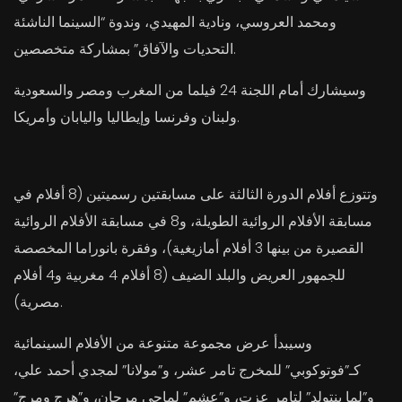
ومحمد العروسي، ونادية المهيدي، وندوة “السينما الناشئة
التحديات والآفاق” بمشاركة متخصصين.
وسيشارك أمام اللجنة 24 فيلما من المغرب ومصر والسعودية
ولبنان وفرنسا وإيطاليا واليابان وأمريكا.
وتتوزع أفلام الدورة الثالثة على مسابقتين رسميتين (8 أفلام في
مسابقة الأفلام الروائية الطويلة، و8 في مسابقة الأفلام الروائية
القصيرة من بينها 3 أفلام أمازيغية)، وفقرة بانوراما المخصصة
للجمهور العريض والبلد الضيف (8 أفلام 4 مغربية و4 أفلام
مصرية).
وسيبدأ عرض مجموعة متنوعة من الأفلام السينمائية
كـ”فوتوكوبي” للمخرج تامر عشر، و”مولانا” لمجدي أحمد علي،
و”لما بنتولد” لتامر عزت، و”عشم” لماجي مرجان، و”هرج ومرج”