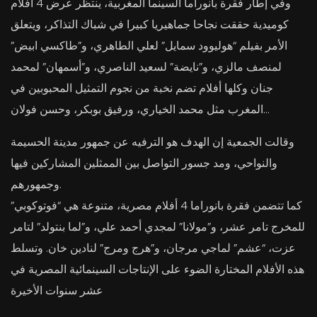
وفي إطار فقرة بانوراما السينما المغربية، ينتظر عرض 4 أفلام
كوميدية حققت نجاحا جماهيريا كبيرا في شباك التذاكر، ويتعلق
الأمر بفيلم “هوليوود سمايل” لعلي الطاهري، و”طاكسي ابيض”
لمنصف مالزي، و”نايضة” لسعيد الناصري، و”أسمهان” لمحمد
جنان وكلها أفلام تضم نخبة من نجوم التمثيل المحبوبين في
المغرب مثل محمد الخياري، ورفيق بوبكر، وحسن فولان…
وقالت الجمعية إن الهدف هو الترفيه عن جمهور مدينة الحسيمة
والنواحي، ومد جسور التواصل بين الممثلين المشاركين فيها
وجمهورهم.
كما تتضمن فقرة بانوراما 4 أفلام مصرية، متنوعة هي “فوتوكوبي”
للمخرج تامر عشر، و”مولانا” لمجدي أحمد علي، و”لما بنتولد” لتامر
عزت، “عشم” لماجي مرجان، و”هرج ومرج” لنادين خان. وتسلط
هذه الأفلام المختارة الضوء على الإنتاجات السينمائية المصرية في
عشر سنوات الأخيرة