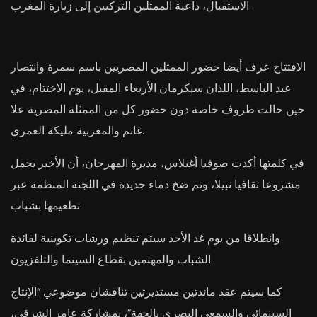
الاستقبال، داعية الممثلين التركيين إلى زيارة المغرب.
الافتتاح عرف أيضا حضور الممثلين المصريين باسم سمرة وانتصار
عبد الباسط، اللذان سيكرمان الأربعاء المقبل، يوم الاختتام، في
حين حالت ظروف خاصة دون حضور كل من الممثلة المصرية علا
غانم والمغربية مليكة العمري.
في كلمتها أكدت صوفيا أغيلاس، مديرة المهرجان، أن الأخير يحمل
مشروعا ثقافيا نبيلا، وتم ضخ دماء جديدة في اللجنة المنظمة عبر
تطعيمها بشباب.
وانطلاقا من يوم غد الأحد سيتم تنظيم ورشات تكوينية لفائدة
الشباب والمهتمين بقطاع السينما والتلفزيون.
كما سيتم عقد مائدتين مستديرتين تناقشان موضوعي “الإنتاج
السينمائي والسمعي البصري بالجهة”، بمشاركة عامر الشرقي،